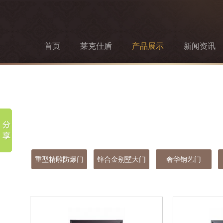
首页
莱克仕盾
产品展示
新闻资讯
重型精雕防爆门
锌合金别墅大门
奢华钢艺门