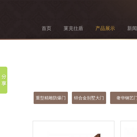
首页
莱克仕盾
产品展示
新闻
重型精雕防爆门
锌合金别墅大门
奢华钢艺