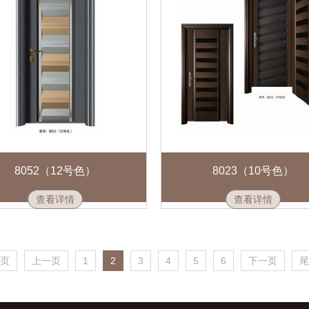
8052（12号色）
8023（10号色）
查看详情
查看详情
页
上一页
1
2
3
4
5
6
下一页
尾