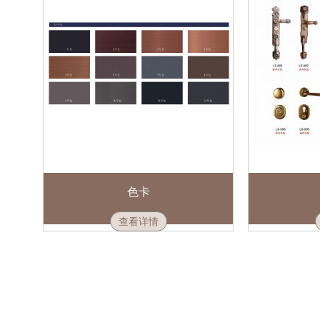
色卡
查看详情