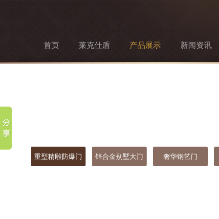
首页
莱克仕盾
产品展示
新闻资讯
重型精雕防爆门
锌合金别墅大门
奢华钢艺门