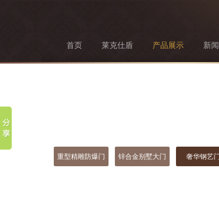
首页
莱克仕盾
产品展示
新闻
重型精雕防爆门
锌合金别墅大门
奢华钢艺