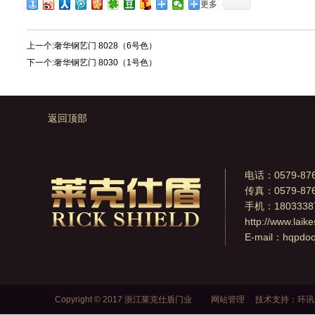
更多
上一个:
奢华钢艺门 8028（6号色）
下一个:
奢华钢艺门 8030（1号色）
返回顶部
电话：0579-876
传真：0579-876
手机：1803338
http://www.laik
E-mail：
hqpdo
Copyright © 2017 浙江莱克仕盾门业
网站管理
技术支持：
环讯