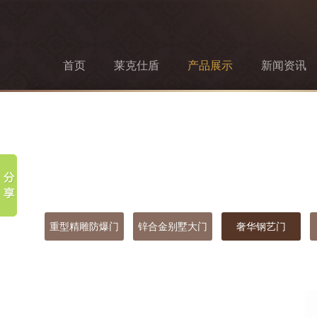
首页
莱克仕盾
产品展示
新闻资讯
重型精雕防爆门
锌合金别墅大门
奢华钢艺门